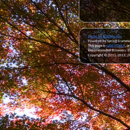
Photo by (c)Tomo.Yun
Powered by Spring Framew
This page is
valid HTML5
, a
Recommended Browsers: Fir
Copyright © 2011-2012, 