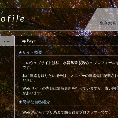
ofile
水音氷音 
Top Page
ニュー
サイト概要
このウェブサイトは私、
水音氷音 (ぴね)
のプロフィール
です。
私に連絡を取りたい場合は、メニューの連絡先に記載さ
ださい。
Web サイトの内容は随時更新を行っていますが、古い内
があります。
簡単な自己紹介
Web 系からアプリ系まで触る雑食プログラマーです。